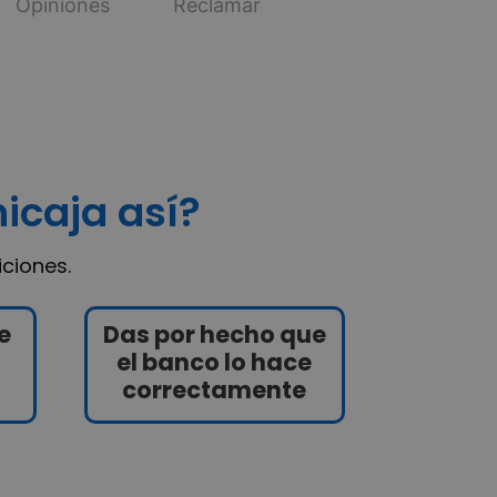
Opiniones
Reclamar
icaja así?
ciones.
e
Das por hecho que
el banco lo hace
correctamente