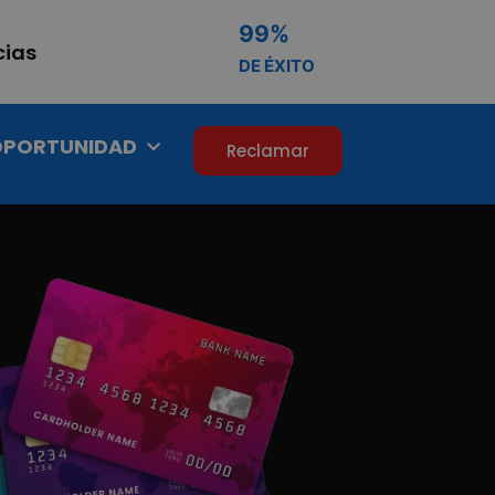
99
%
cias
DE ÉXITO
OPORTUNIDAD
Reclamar