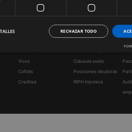
TALLES
RECHAZAR TODO
ACE
Microcréditos
Hipotecas
Can
POWE
Cetelem
Gastos de hipoteca
Requ
Vivus
Cláusula suelo
Paso
Cofidis
Posiciones deudoras
Part
Creditea
IRPH hipoteca
Aut
empr