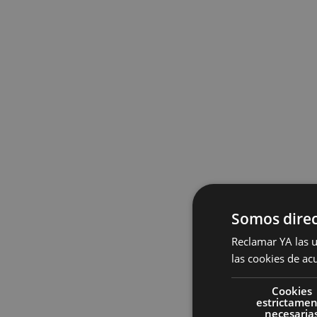
Somos direc
Reclamar YA las u
las cookies de ac
Cookies
estrictame
necesaria