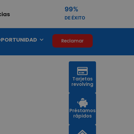
99
%
cias
DE ÉXITO
OPORTUNIDAD
Reclamar
Tarjetas
revolving
Préstamos
rápidos