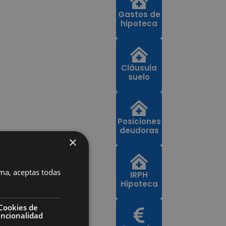
Gastos de
hipoteca
Cláusula
suelo
Posiciones
deudoras
×
rma, aceptas todas
IRPH
Hipoteca
Cookies de
uncionalidad