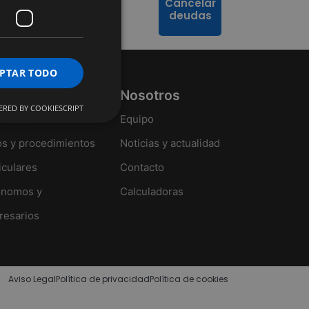
Cancelar
deudas
PTAR TODO
celar deudas
Nosotros
RED BY COOKIESCRIPT
isitos
Equipo
s y procedimientos
Noticias y actualidad
iculares
Contacto
ónomos y
Calculadoras
esarios
Aviso Legal
Política de privacidad
Política de cookies