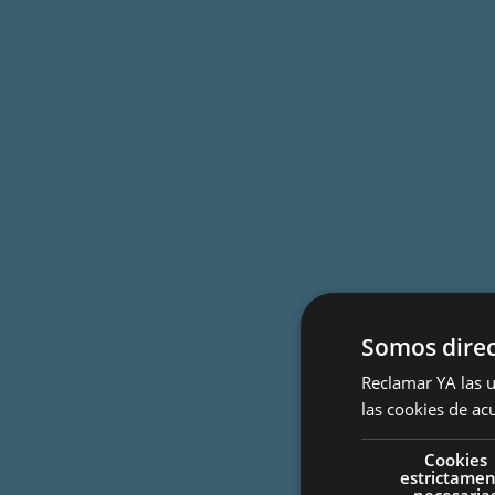
Somos direc
Reclamar YA las u
las cookies de ac
Cookies
estrictame