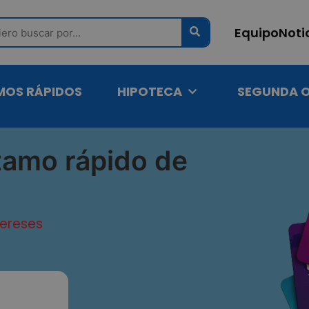
ch
Equipo
Noti
MOS RÁPIDOS
HIPOTECA
SEGUNDA 
tamo rápido de
tereses