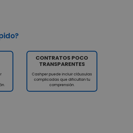
pido?
CONTRATOS POCO
TRANSPARENTES
r
Cashper puede incluir cláusulas
complicadas que dificultan tu
ón.
comprensión.