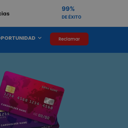
99
%
cias
DE ÉXITO
OPORTUNIDAD
Reclamar