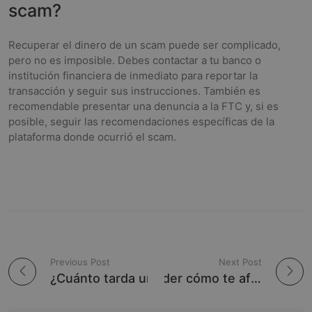
scam?
Recuperar el dinero de un scam puede ser complicado,
pero no es imposible. Debes contactar a tu banco o
institución financiera de inmediato para reportar la
transacción y seguir sus instrucciones. También es
recomendable presentar una denuncia a la FTC y, si es
posible, seguir las recomendaciones específicas de la
plataforma donde ocurrió el scam.
Previous Post
Next Post
P
¿Cuánto tarda una reclamación bancaria en solucionarse?
Guía para entender cómo te afecta si vas a firmar tu hipoteca a partir del 17 de junio
o