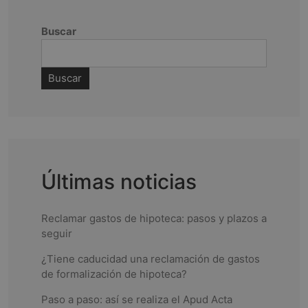
s
Buscar
t
n
Buscar
a
v
i
Últimas noticias
g
Reclamar gastos de hipoteca: pasos y plazos a
a
seguir
¿Tiene caducidad una reclamación de gastos
t
de formalización de hipoteca?
i
Paso a paso: así se realiza el Apud Acta