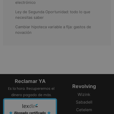
electrónico
o
Ley de Segunda Oportunidad: todo lo que
n
necesitas saber
Cambiar hipoteca variable a fija: gastos de
novación
Reclamar YA
Revolving
Es la hora. Recuperemos el
Wizink
dinero pagado de más.
Sabadell
Cetelem
Abogado certificado