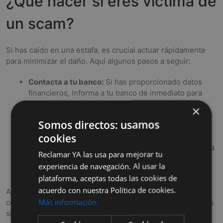
¿Qué hacer si eres víctima de
un scam?
Si has caído en una estafa, es crucial actuar rápidamente
para minimizar el daño. Aquí algunos pasos a seguir:
Contacta a tu banco:
Si has proporcionado datos
financieros, informa a tu banco de inmediato para
proteger tus cuentas.
×
Cambia tus contraseñas:
Cambiar las contraseñas
Somos directos: usamos
de tus cuentas afectadas puede ayudar a evitar un
cookies
acceso no autorizado.
Reporta el incidente:
Comunica la estafa a la FTC y a
Reclamar YA las usa para mejorar tu
la plataforma desde donde se originó la
experiencia de navegación. Al usar la
comunicación.
plataforma, aceptas todas las cookies de
acuerdo con nuestra Política de cookies.
Además, no te sientas avergonzado. Las estafas son
Más información
comunes y a menudo muy sofisticadas. Reconocer que has
sido víctima es el primer paso para recuperarte.