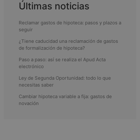
i
Últimas noticias
g
Reclamar gastos de hipoteca: pasos y plazos a
a
seguir
¿Tiene caducidad una reclamación de gastos
t
de formalización de hipoteca?
i
Paso a paso: así se realiza el Apud Acta
electrónico
o
Ley de Segunda Oportunidad: todo lo que
n
necesitas saber
Cambiar hipoteca variable a fija: gastos de
novación