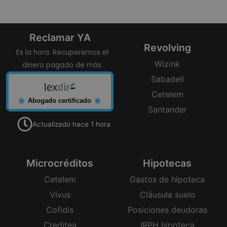
Reclamar YA
Revolving
Es la hora. Recuperemos el
Wizink
dinero pagado de más.
Sabadell
Cetelem
Abogado certificado
Santander
Actualizado hace 1 hora
Microcréditos
Hipotecas
Cetelem
Gastos de hipoteca
Vivus
Cláusula suelo
Cofidis
Posiciones deudoras
Creditea
IRPH hipoteca