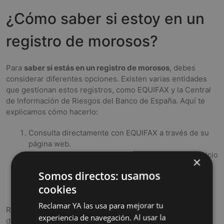
¿Cómo saber si estoy en un
registro de morosos?
Para
saber si estás en un registro de morosos
, debes
considerar diferentes opciones. Existen varias entidades
que gestionan estos registros, como EQUIFAX y la Central
de Información de Riesgos del Banco de España. Aquí te
explicamos cómo hacerlo:
Consulta directamente con EQUIFAX a través de su
página web.
Visita la web del Banco de España y utiliza su servicio
×
de consulta de riesgos.
Somos directos: usamos
Considera buscar asesoría legal si crees que tu
cookies
inclusión es incorrecta o injusta.
Reclamar YA las usa para mejorar tu
Recuerda que, al igual que con ASNEF, necesitarás tus
experiencia de navegación. Al usar la
datos personales para realizar la consulta. La información