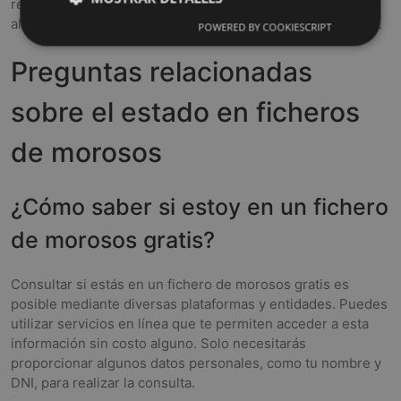
regularmente para detectar cualquier inclusión errónea,
algo que puede ocurrir más a menudo de lo que se piensa.
POWERED BY COOKIESCRIPT
Preguntas relacionadas
sobre el estado en ficheros
de morosos
¿Cómo saber si estoy en un fichero
de morosos gratis?
Consultar si estás en un fichero de morosos gratis es
posible mediante diversas plataformas y entidades. Puedes
utilizar servicios en línea que te permiten acceder a esta
información sin costo alguno. Solo necesitarás
proporcionar algunos datos personales, como tu nombre y
DNI, para realizar la consulta.